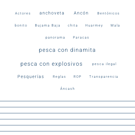
anchoveta
Ancón
Actores
Bentónicos
bonito
Bujama Baja
chita
Huarmey
Mala
panorama
Paracas
pesca con dinamita
pesca con explosivos
pesca ilegal
Pesquerías
Reglas
ROP
Transparencia
Áncash