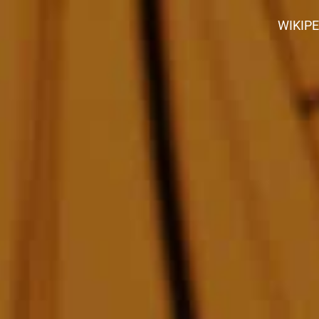
WIKIP
 (tollo)
Tiburón martillo
Tiburón azu
Pejerrey
Pampanito