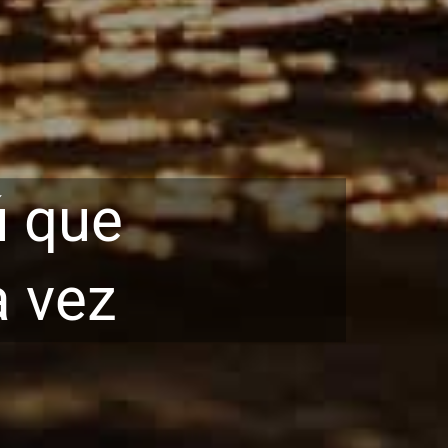
ú que
a vez