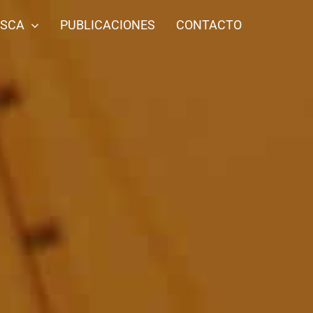
ESCA
PUBLICACIONES
CONTACTO
l
Pintadilla
Ojo de uva
Siguiente
1
2