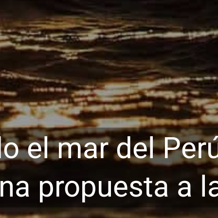
o el mar del Per
na propuesta a l