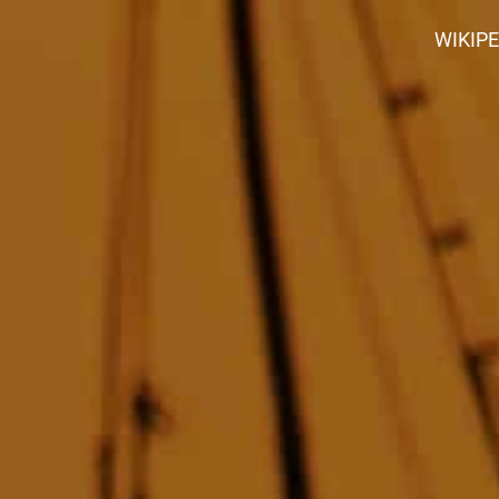
WIKIP
 (tollo)
Tiburón martillo
Tiburón azu
Pejerrey
Pampanito