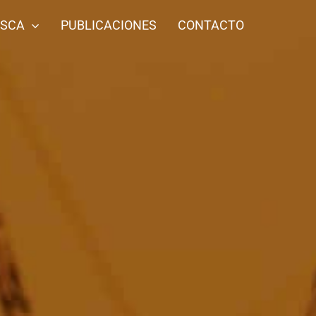
ESCA
PUBLICACIONES
CONTACTO
l
Pintadilla
Ojo de uva
Siguiente
1
2