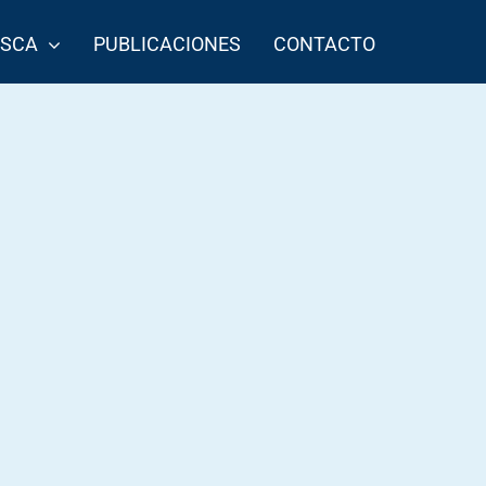
ESCA
PUBLICACIONES
CONTACTO
Cachema
Atún de aleta
amarilla
ior
Siguiente
2
3
4