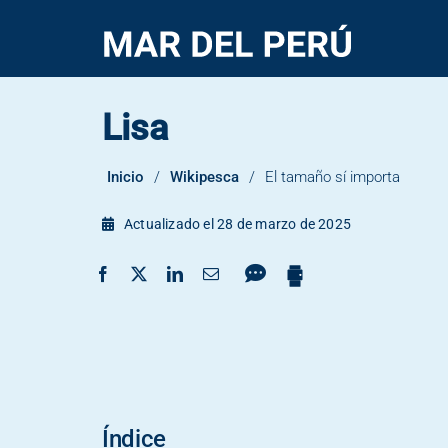
Saltar
al
contenido
Lisa
Cojinova
Chita
Inicio
/
Wikipesca
/
El tamaño sí importa
Cabrilla
Cabinza
Actualizado el 28 de marzo de 2025
Índice