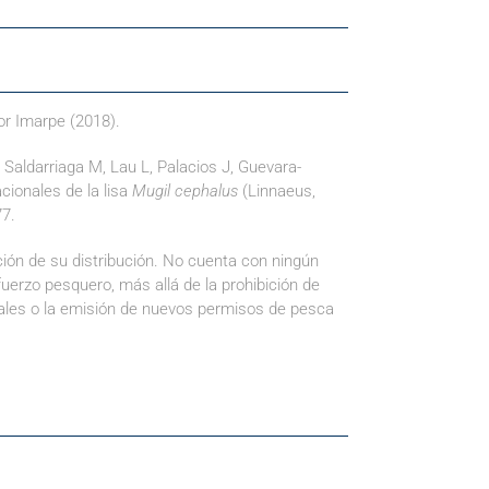
or Imarpe (2018).
 Saldarriaga M, Lau L, Palacios J, Guevara-
cionales de la lisa
Mugil cephalus
(Linnaeus,
77.
ón de su distribución. No cuenta con ningún
fuerzo pesquero, más allá de la prohibición de
les o la emisión de nuevos permisos de pesca