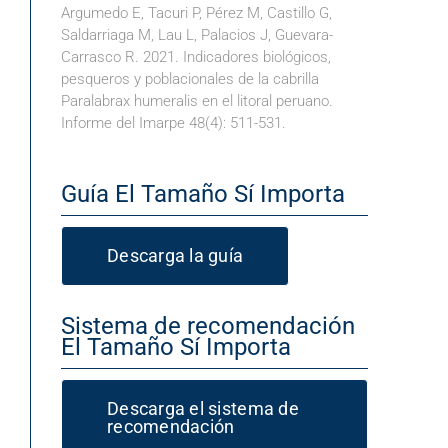
Argumedo E, Tacuri P, Pérez M, Castillo G,
Saldarriaga M, Lau L, Palacios J, Guevara-
Carrasco R. 2021. Indicadores biológicos,
pesqueros y poblacionales de la cabrilla
Paralabrax humeralis en el litoral peruano.
Informe del Imarpe 48(4): 511-531.
Guía El Tamaño Sí Importa
Descarga la guía
Sistema de recomendación
El Tamaño Sí Importa
Descarga el sistema de
recomendación