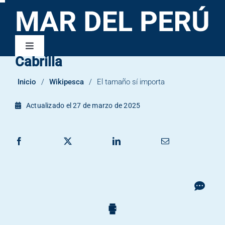
Saltar
al
contenido
Toggle
Cabrilla
Navigation
Wikipesca
Inicio
/
Wikipesca
/
El tamaño sí importa
Publicaciones
Actualizado el 27 de marzo de 2025
Contacto