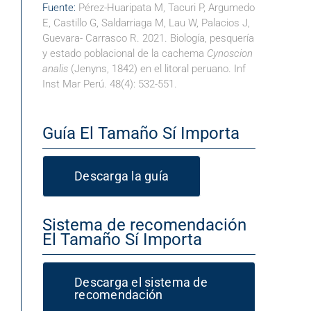
Fuente:
Pérez-Huaripata M, Tacuri P, Argumedo
E, Castillo G, Saldarriaga M, Lau W, Palacios J,
Guevara- Carrasco R. 2021. Biología, pesquería
y estado poblacional de la cachema
Cynoscion
analis
(Jenyns, 1842) en el litoral peruano. Inf
Inst Mar Perú. 48(4): 532-551.
Guía El Tamaño Sí Importa
Descarga la guía
Sistema de recomendación
El Tamaño Sí Importa
Descarga el sistema de
recomendación