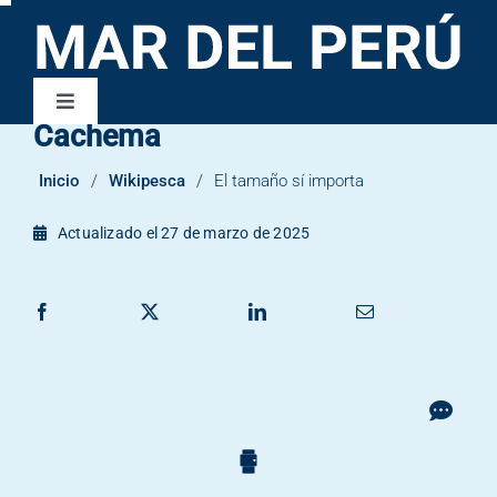
Saltar
al
contenido
Toggle
Cachema
Navigation
Wikipesca
Inicio
/
Wikipesca
/
El tamaño sí importa
Publicaciones
Actualizado el 27 de marzo de 2025
Contacto