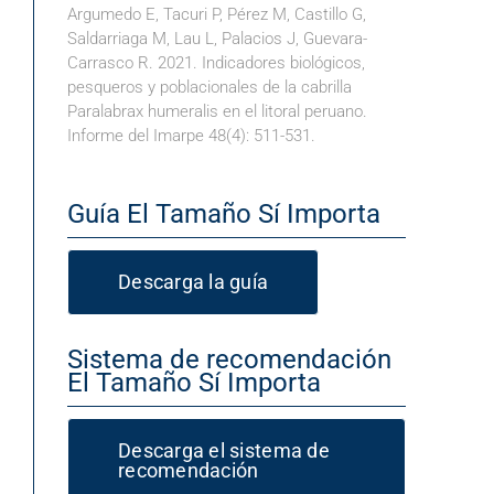
Argumedo E, Tacuri P, Pérez M, Castillo G,
Saldarriaga M, Lau L, Palacios J, Guevara-
Carrasco R. 2021. Indicadores biológicos,
pesqueros y poblacionales de la cabrilla
Paralabrax humeralis en el litoral peruano.
Informe del Imarpe 48(4): 511-531.
Guía El Tamaño Sí Importa
Descarga la guía
Sistema de recomendación
El Tamaño Sí Importa
Descarga el sistema de
recomendación