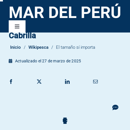
Saltar
al
contenido
Toggle
Cabrilla
Navigation
Wikipesca
Inicio
/
Wikipesca
/
El tamaño sí importa
Publicaciones
Actualizado el 27 de marzo de 2025
Contacto