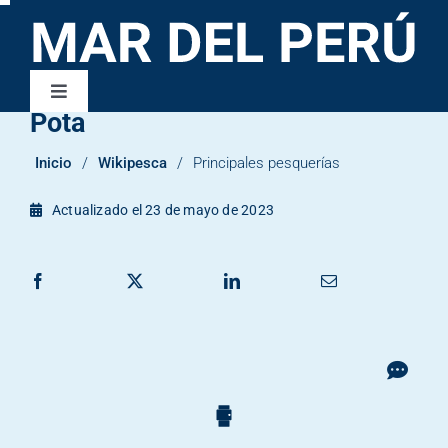
Saltar
al
contenido
Toggle
Pota
Navigation
Wikipesca
Inicio
/
Wikipesca
/
Principales pesquerías
Publicaciones
Actualizado el 23 de mayo de 2023
Contacto