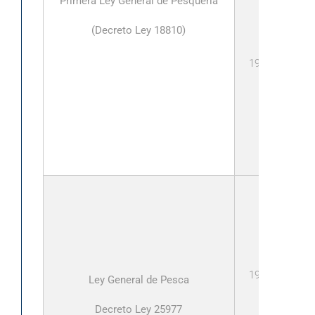
Primera Ley General de Pesquería
Re
(Decreto Ley 18810)
1992
Re
1994
Ley General de Pesca
Decreto Ley 25977