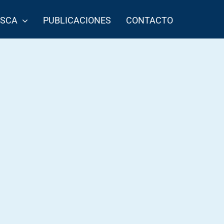
ESCA
PUBLICACIONES
CONTACTO
Lisa
Congrio negro
terior
Siguiente
1
2
3