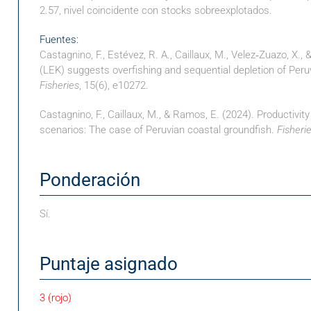
2.57, nivel coincidente con stocks sobreexplotados.
Fuentes:
Castagnino, F., Estévez, R. A., Caillaux, M., Velez‐Zuazo, X.,
(LEK) suggests overfishing and sequential depletion of Peru
Fisheries
, 15(6), e10272.
Castagnino, F., Caillaux, M., & Ramos, E. (2024). Productivity
scenarios: The case of Peruvian coastal groundfish.
Fisheri
Ponderación
Sí.
Puntaje asignado
3
(rojo)