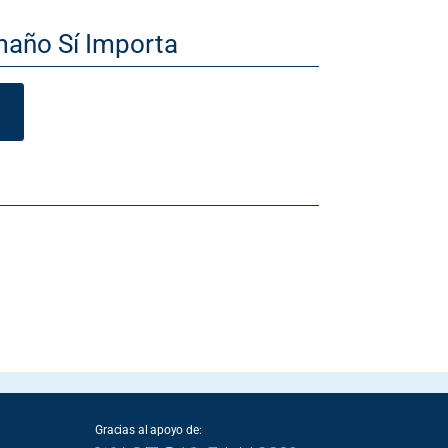
maño Sí Importa
Gracias al apoyo de: