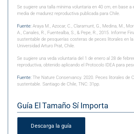
Se sugiere una talla mínima voluntaria en 40 cm, en base a 
media de madurez reproductiva publicada para Chile.
Fuente:
Araya M., Azocar, C., Claramunt, G., Medina, M., Moren
A., Canales, R., Fuentealba, S., & Pepe, R., 2015. Informe F
sustentable de pesquerías costeras de peces litorales en la 
Universidad Arturo Prat, Chile.
Se sugiere una veda voluntaria del 1 de enero al 28 de febre
reproductiva, obtenido aplicando el Protocolo IDEA para pes
Fuente:
The Nature Conservancy. 2020. Peces litorales de C
sustentable. Santiago de Chile, TNC: 31pp.
Guía El Tamaño Sí Importa
Descarga la guía