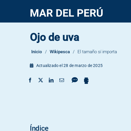
Saltar
al
contenido
Ojo de uva
Mero Murique
Mero colora
Inicio
/
Wikipesca
/
El tamaño sí importa
Lenguado
Jurel
Actualizado el 28 de marzo de 2025
Índice