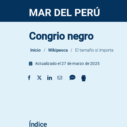
Saltar
al
contenido
Congrio negro
Mero Murique
Mero colora
Inicio
/
Wikipesca
/
El tamaño sí importa
Lenguado
Jurel
Actualizado el 27 de marzo de 2025
Índice