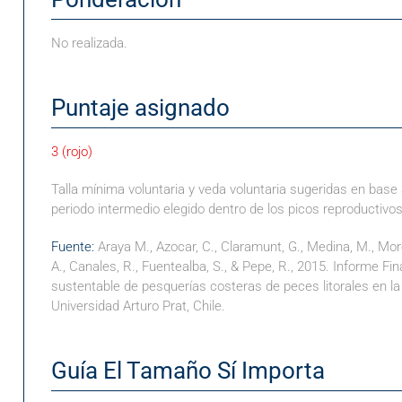
No realizada.
Puntaje asignado
3 (rojo)
Talla mínima voluntaria y veda voluntaria sugeridas en base
periodo intermedio elegido dentro de los picos reproductivo
Fuente:
Araya M., Azocar, C., Claramunt, G., Medina, M., Moren
A., Canales, R., Fuentealba, S., & Pepe, R., 2015. Informe F
sustentable de pesquerías costeras de peces litorales en la 
Universidad Arturo Prat, Chile.
Guía El Tamaño Sí Importa