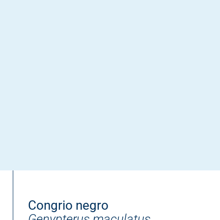
Congrio negro
Genypterus maculatus