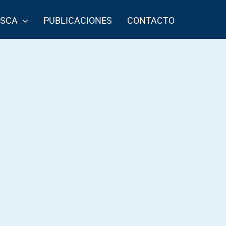
ESCA
PUBLICACIONES
CONTACTO
Lisa
Congrio negro
terior
Siguiente
1
2
3